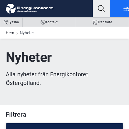
Gå till innehåll
Gå till meny
Gå till sidfot
Lyssna
Kontakt
Translate
Hem
Nyheter
Nyheter
Alla nyheter från Energikontoret 
Östergötland.
Filtrera