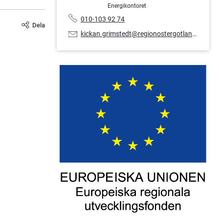
Energikontoret
Telefonnummer:
010-103 92 74
Dela
E-
kickan.grimstedt@regionostergotland.se
postadress: