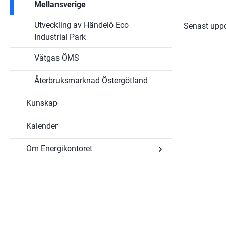
Mellansverige
Utveckling av Händelö Eco
Senast upp
Industrial Park
Vätgas ÖMS
Återbruksmarknad Östergötland
Kunskap
Kalender
Om Energikontoret
Undersidor
för
Om
Energikontoret