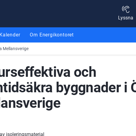
Lyssna
Kalender
Om Energikontoret
a Mellansverige
rseffektiva och 
tidsäkra byggnader i Ö
lansverige