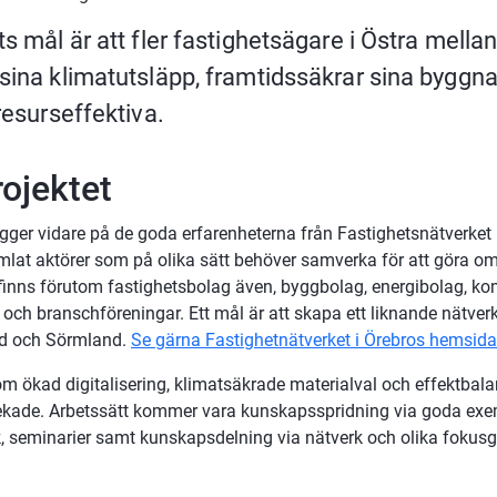
s mål är att fler fastighetsägare i Östra mellan
sina klimatutsläpp, framtidssäkrar sina byggna
resurseffektiva.
ojektet
gger vidare på de goda erfarenheterna från Fastighetsnätverket i
lat aktörer som på olika sätt behöver samverka för att göra om
 finns förutom fastighetsbolag även, byggbolag, energibolag, ko
 och branschföreningar. Ett mål är att skapa ett liknande nätverk 
d och Sörmland. 
Se gärna Fastighetnätverket i Örebros hemsida
 ökad digitalisering, klimatsäkrade materialval och effektbalan
pekade. Arbetssätt kommer vara kunskapsspridning via goda exem
, seminarier samt kunskapsdelning via nätverk och olika fokusg