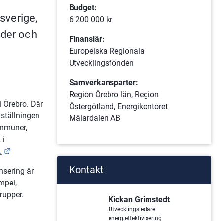
Budget:
sverige, 
6 200 000 kr
der och 
Finansiär:
Europeiska Regionala
Utvecklingsfonden
Samverkansparter:
Region Örebro län, Region
 Örebro. Där 
Östergötland, Energikontoret
ställningen 
Mälardalen AB
mmuner, 
i 
Länk till annan webbplats.
.
Kontakt
sering är 
pel, 
rupper.
Kickan Grimstedt
Utvecklingsledare
energieffektivisering