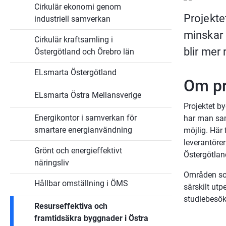
Projekt
Cirkulär ekonomi genom
Projektet
industriell samverkan
minskar 
Cirkulär kraftsamling i
blir mer 
Östergötland och Örebro län
ELsmarta Östergötland
Om pr
ELsmarta Östra Mellansverige
Projektet by
Energikontor i samverkan för
har man sam
smartare energianvändning
möjlig. Här
leverantörer
Grönt och energieffektivt
Östergötlan
näringsliv
Områden som
Hållbar omställning i ÖMS
särskilt ut
studiebesök
Resurseffektiva och
framtidsäkra byggnader i Östra