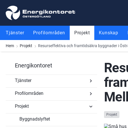
Gå till innehåll
Gå till meny
Gå till sidfot
Tjänster
Profilområden
Projekt
Kunskap
Hem
Projekt
Resurseffektiva och framtidsäkra byggnader i Östr
Resu
Energikontoret
fram
Tjänster
Mel
Profilområden
Undersidor
för
Tjänster
Projekt
Undersidor
för
Projekt
Profilområden
Byggnadslyftet
Undersidor
för