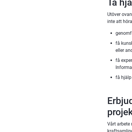
Ta hj
Utöver ovan 
inte att höra
genomför
få kuns
eller a
få exper
Informa
få hjäl
Erbjud
proje
Vårt arbete
kraftsamlin