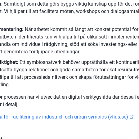
r. Samtidigt som detta görs byggs viktig kunskap upp för det for
t. Vi hjälper till att facilitera möten, workshops och dialogsamtal
mentering: 
När arbetet kommit så långt att konkret potential för 
utbyten identifierats kan vi hjälpa till på olika sätt i implementer
ndla om individuell rådgivning, stöd att söka investerings- eller
att genomföra fördjupade utredningar.
ktighet: 
Ett symbiosnätverk behöver upprätthålla ett kontinuerlig
rtsätta bygga relationer och goda samarbeten för ökat resursutnyt
älpa till att processleda nätverk och skapa förutsättningar för vi
ling.
 processen har vi utvecklat en digital verktygslåda där dessa fe
 i detalj:
Lä
 för facilitering av industriell och urban symbios (vfius.se)