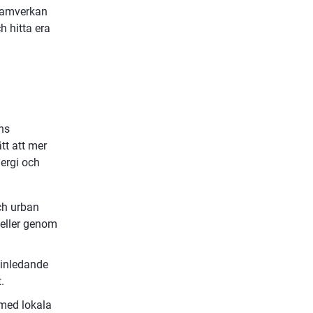
samverkan 
 hitta era 
ns 
t att mer 
ergi och 
h urban 
eller genom 
inledande 
.
 med lokala 