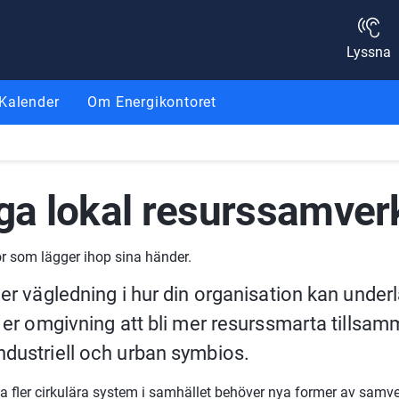
Lyssna
Kalender
Om Energikontoret
ga lokal resurssamver
er vägledning i hur din organisation kan underlä
i er omgivning att bli mer resurssmarta tillsam
dustriell och urban symbios.
pa fler cirkulära system i samhället behöver nya former av samve