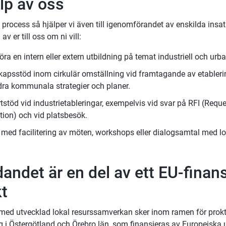
älp av oss
process så hjälper vi även till igenomförandet av enskilda insats
 av er till oss om ni vill:
a en intern eller extern utbildning på temat industriell och urb
kapsstöd inom cirkulär omställning vid framtagande av etablerin
ndra kommunala strategier och planer.
tstöd vid industrietableringar, exempelvis vid svar på RFI (Reque
tion) och vid platsbesök.
p med facilitering av möten, workshops eller dialogsamtal med lo
andet är en del av ett EU-finans
kt
 med utvecklad lokal resurssamverkan sker inom ramen för prokte
g i Östergötland och Örebro län, som finansieras av Europeiska u