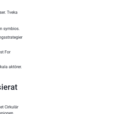
er. Tveka 
an symbios.
gsstrategier 
st For 
kala aktörer.
ierat 
t Cirkulär 
nionen. 