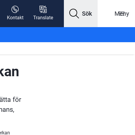
Sök
Meny
Kontakt
Translate
kan
tta för 
mans, 
rkan 