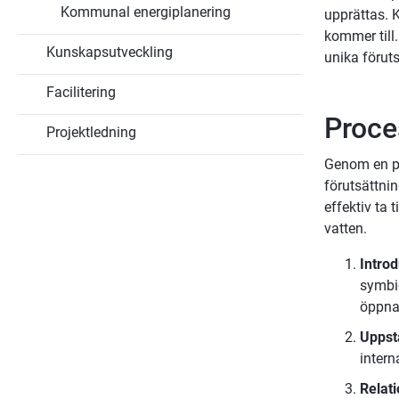
Kommunal energiplanering
upprättas. 
kommer till.
Kunskapsutveckling
unika föruts
Facilitering
Proce
Projektledning
Genom en pro
förutsättnin
effektiv ta 
vatten.
Introd
symbio
öppna
Uppsta
intern
Relat