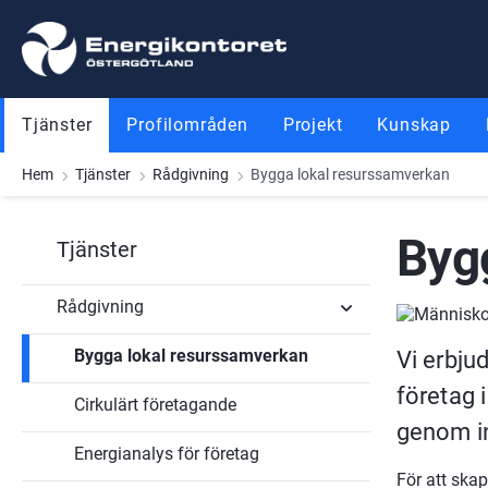
Gå till innehåll
Gå till meny
Gå till sidfot
Tjänster
Profilområden
Projekt
Kunskap
Hem
Tjänster
Rådgivning
Bygga lokal resurssamverkan
Byg
Tjänster
Rådgivning
Bygga lokal resurssamverkan
Vi erbjud
Undersidor
för
företag 
Rådgivning
Cirkulärt företagande
genom in
Energianalys för företag
För att ska