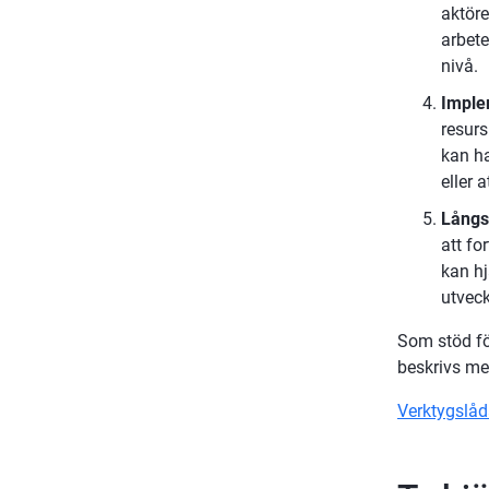
aktöre
arbete
nivå.
Imple
resurs
kan ha
eller 
Långsi
att fo
kan hj
utveck
Som stöd för
beskrivs mer
Verktygslåda