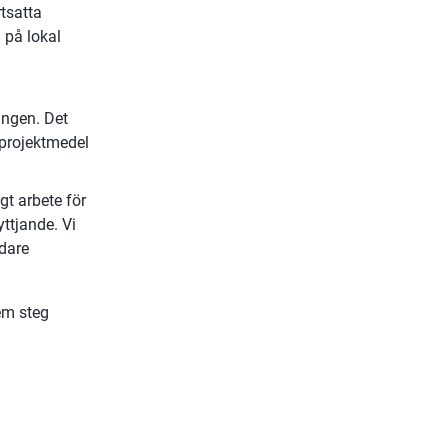
tsatta 
 på lokal 
ingen. Det 
 projektmedel 
t arbete för 
tjande. Vi 
dare 
m steg 
nk till annan webbplats.