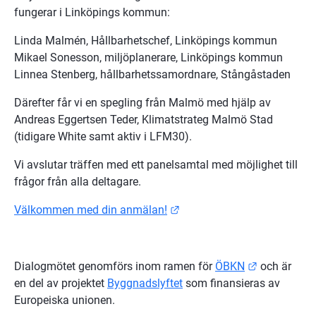
fungerar i Linköpings kommun:
Linda Malmén, Hållbarhetschef, Linköpings kommun
Mikael Sonesson, miljöplanerare, Linköpings kommun
Linnea Stenberg, hållbarhetssamordnare, Stångåstaden
Därefter får vi en spegling från Malmö med hjälp av 
Andreas Eggertsen Teder, Klimatstrateg Malmö Stad 
(tidigare White samt aktiv i LFM30).
Vi avslutar träffen med ett panelsamtal med möjlighet till 
frågor från alla deltagare.
Länk till annan webbplats.
Välkommen med din anmälan!
Länk till a
Dialogmötet genomförs inom ramen för 
ÖBKN
 och är 
en del av projektet 
Byggnadslyftet
 som finansieras av 
Europeiska unionen.