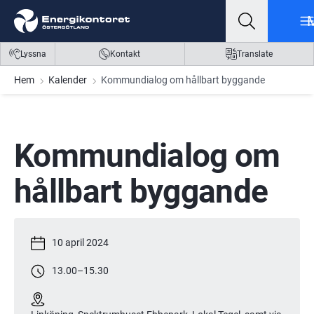
Gå till innehåll
Gå till meny
Gå till sidfot
Lyssna
Kontakt
Translate
Hem
Kalender
Kommundialog om hållbart byggande
Kommundialog om 
hållbart byggande
10 april 2024
13.00
–
15.30