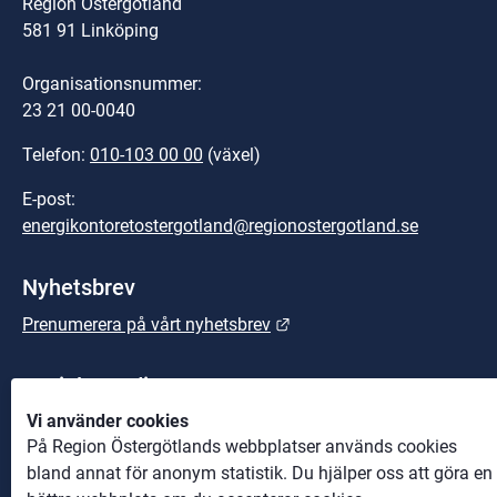
Region Östergötland
581 91 Linköping
Organisationsnummer:
23 21 00-0040
Telefon: 
010-103 00 00
 (växel)
E-post: 
energikontoretostergotland@regionostergotland.se
Nyhetsbrev
Länk till annan webbplats.
Prenumerera på vårt nyhetsbrev
Sociala medier
Vi använder cookies
LinkedIn
På Region Östergötlands webbplatser används cookies
bland annat för anonym statistik. Du hjälper oss att göra en