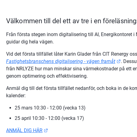
Välkommen till del ett av tre i en föreläsning
Från första stegen inom digitalisering till AI, Energikontoret
guidar dig hela vägen.
Länk ti
Fastighetsbranschens digitalisering - vägen framåt
. Dessu
från NRLYZE hur man minskar sina värmekostnader på ett enke
genom optimering och effektivisering.
Anmäl dig till det första tillfället nedanför, och boka in de k
kalender:
25 mars 10:30 - 12:00 (vecka 13)
25 april 10:30 - 12:00 (vecka 17)
Länk till annan webbplats.
ANMÄL DIG HÄR