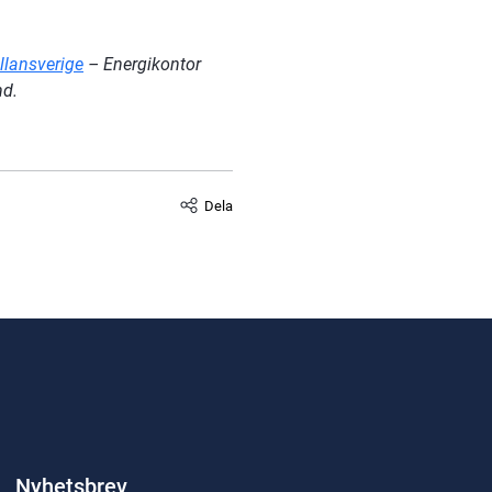
llansverige
 – Energikontor 
nd.
Dela
Nyhetsbrev