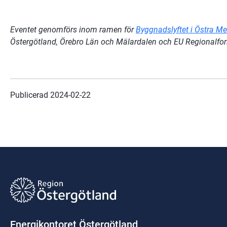
Eventet genomförs inom ramen för 
Byggnadslyftet i Östra Me
Östergötland, Örebro Län och Mälardalen och EU Regionalfo
Publicerad 
2024-02-22
Energikontoret Östergötland