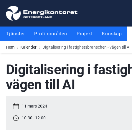
Gå till innehåll
Gå till meny
Gå till sidfot
Tjänster
Profilområden
Projekt
Kunskap
Hem
Kalender
Digitalisering i fastighetsbranschen - vägen till AI
Digitalisering i fasti
vägen till AI
11 mars 2024
10.30
–
12.00