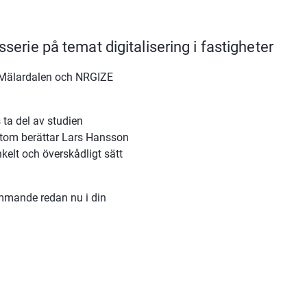
sserie på temat digitalisering i fastigheter
 i Mälardalen och NRGIZE 
Vid det första tillfället låter Karin Glader från CIT Renergy oss ta del av studien 
ll annan webbplats.
tom berättar Lars Hansson 
lt och överskådligt sätt 
ommande redan nu i din 