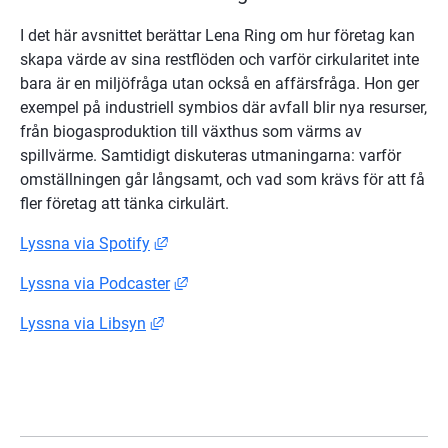
I det här avsnittet berättar Lena Ring om hur företag kan 
skapa värde av sina restflöden och varför cirkularitet inte 
bara är en miljöfråga utan också en affärsfråga. Hon ger 
exempel på industriell symbios där avfall blir nya resurser, 
från biogasproduktion till växthus som värms av 
spillvärme. Samtidigt diskuteras utmaningarna: varför 
omställningen går långsamt, och vad som krävs för att få 
fler företag att tänka cirkulärt.
Länk till annan webbplats, öppnas i nytt
Lyssna via Spotify
Länk till annan webbplats, öppnas i n
Lyssna via Podcaster
Länk till annan webbplats, öppnas i nytt 
Lyssna via Libsyn