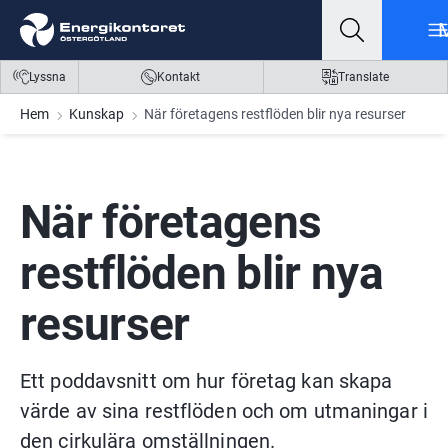
Gå till innehåll
Gå till meny
Gå till sidfot
Lyssna
Kontakt
Translate
Hem
Kunskap
När företagens restflöden blir nya resurser
När företagens 
restflöden blir nya 
resurser
Ett poddavsnitt om hur företag kan skapa 
värde av sina restflöden och om utmaningar i 
den cirkulära omställningen.