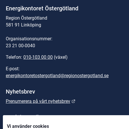
Energikontoret Östergötland
Region Östergötland
581 91 Linköping
Organisationsnummer:
23 21 00-0040
Telefon: 
010-103 00 00
 (växel)
E-post: 
energikontoretostergotland@regionostergotland.se
Nyhetsbrev
Länk till annan webbplats.
Prenumerera på vårt nyhetsbrev
Sociala medier
Vi använder cookies
LinkedIn