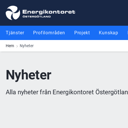
Gå till innehåll
Gå till meny
Gå till sidfot
Tjänster
Profilområden
Projekt
Kunskap
Hem
Nyheter
Nyheter
Alla nyheter från Energikontoret Östergötlan