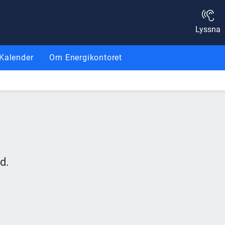
Lyssna
Kalender
Om Energikontoret
d.