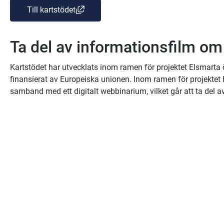
(länk till annan webbplats, öppnas i nytt f
Till kartstödet
Ta del av informationsfilm om
Kartstödet har utvecklats inom ramen för projektet Elsmarta ö
finansierat av Europeiska unionen. Inom ramen för projektet h
samband med ett digitalt webbinarium, vilket går att ta del av