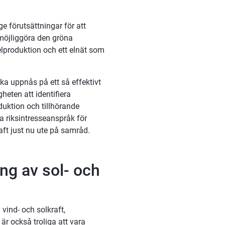
 förutsättningar för att 
 möjliggöra den gröna 
lproduktion och ett elnät som 
ka uppnås på ett så effektivt 
eten att identifiera 
uktion och tillhörande 
a riksintresseanspråk för 
aft just nu ute på samråd.
ng av sol- och 
vind- och solkraft, 
r också troliga att vara 