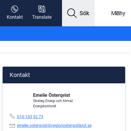
Sök
Meny
Kontakt
Translate
Kontakt
Emelie Österqvist
Strateg Energi och klimat
Energikontoret
Telefonnummer:
010-103 92 73
E-
emelie.osterqvist@regionostergotland.se
postadress: