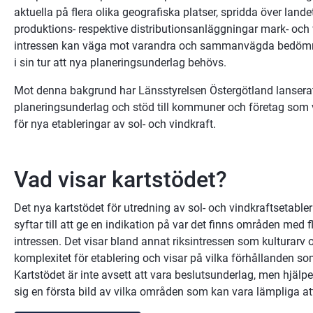
aktuella på flera olika geografiska platser, spridda över lande
produktions- respektive distributionsanläggningar mark- och v
intressen kan väga mot varandra och sammanvägda bedömnin
i sin tur att nya planeringsunderlag behövs.
Mot denna bakgrund har Länsstyrelsen Östergötland lanserat e
planeringsunderlag och stöd till kommuner och företag som v
för nya etableringar av sol- och vindkraft.
Vad visar kartstödet?
Det nya kartstödet för utredning av sol- och vindkraftsetabler
syftar till att ge en indikation på var det finns områden med fler
intressen. Det visar bland annat riksintressen som kulturarv o
komplexitet för etablering och visar på vilka förhållanden som
Kartstödet är inte avsett att vara beslutsunderlag, men hjälpe
sig en första bild av vilka områden som kan vara lämpliga att