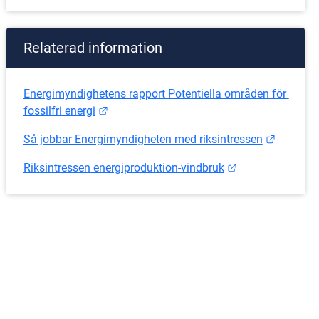
Relaterad information
Energimyndighetens rapport Potentiella områden för 
Länk till annan webbplats.
fossilfri energi
Länk til
Så jobbar Energimyndigheten med riksintressen
Länk till annan 
Riksintressen energiproduktion-vindbruk