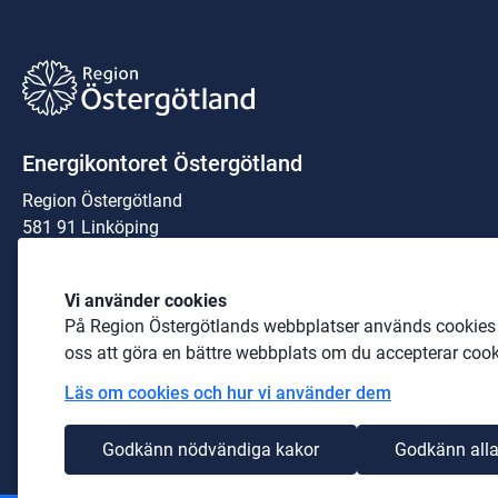
Energikontoret Östergötland
Region Östergötland
581 91 Linköping
Organisationsnummer:
Vi använder cookies
23 21 00-0040
På Region Östergötlands webbplatser används cookies b
Telefon: 
010-103 00 00
 (växel)
oss att göra en bättre webbplats om du accepterar cook
Läs om cookies och hur vi använder dem
E-post: 
energikontoretostergotland@regionostergotland.se
Godkänn nödvändiga kakor
Godkänn alla