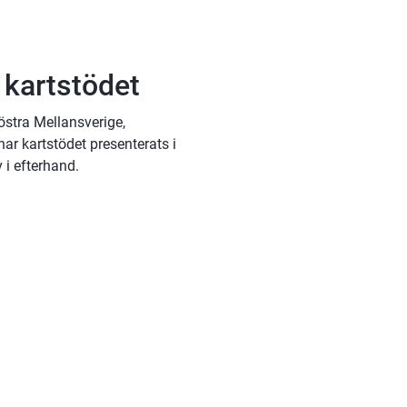
önster)
 kartstödet
stra Mellansverige, 
ar kartstödet presenterats i 
 i efterhand.