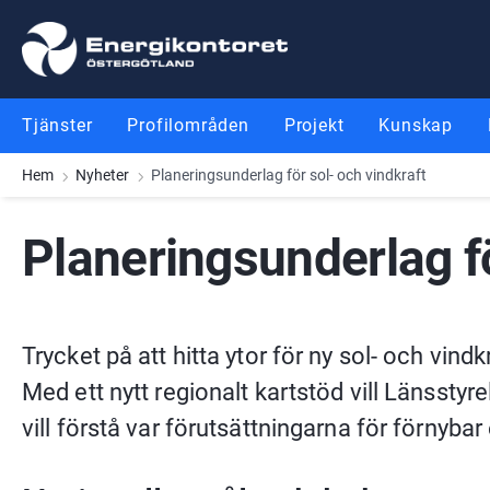
Gå till innehåll
Gå till meny
Gå till sidfot
Tjänster
Profilområden
Projekt
Kunskap
Hem
Nyheter
Planeringsunderlag för sol- och vindkraft
Planeringsunderlag fö
Trycket på att hitta ytor för ny sol- och vindkra
Med ett nytt regionalt kartstöd vill Länsstyr
vill förstå var förutsättningarna för förnyba