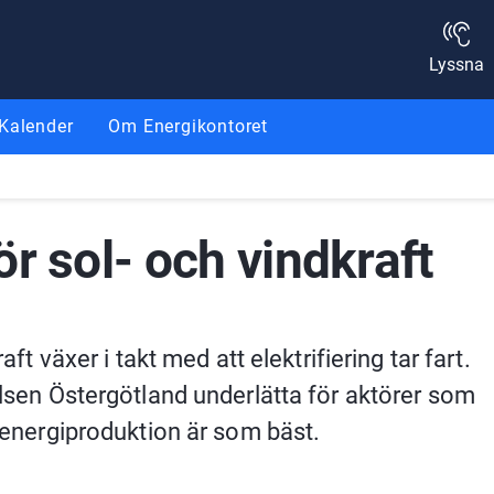
Lyssna
Kalender
Om Energikontoret
r sol- och vindkraft
ft växer i takt med att elektrifiering tar fart. 
elsen Östergötland underlätta för aktörer som 
r energiproduktion är som bäst.