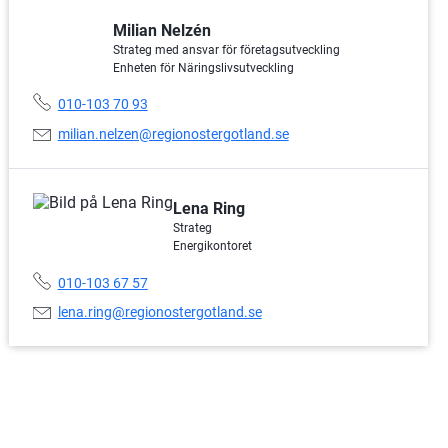
Milian Nelzén
Strateg med ansvar för företagsutveckling
Enheten för Näringslivsutveckling
Telefonnummer:
010-103 70 93
E-
milian.nelzen@regionostergotland.se
postadress:
Lena Ring
Strateg
Energikontoret
Telefonnummer:
010-103 67 57
E-
lena.ring@regionostergotland.se
postadress: