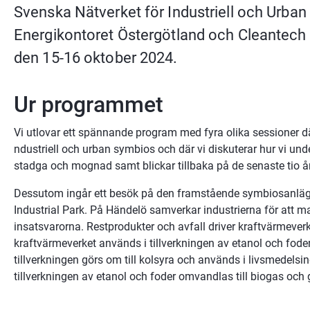
Svenska Nätverket för Industriell och Urban Sy
Energikontoret Östergötland och Cleantech Ö
den 15-16 oktober 2024.
Ur programmet
Vi utlovar ett spännande program med fyra olika sessioner där
ndustriell och urban symbios och där vi diskuterar hur vi unde
stadga och mognad samt blickar tillbaka på de senaste tio 
Dessutom ingår ett besök på den framstående symbiosanläg
Industrial Park. På Händelö samverkar industrierna för att m
insatsvarorna. Restprodukter och avfall driver kraftvärmeverk
kraftvärmeverket används i tillverkningen av etanol och foder
tillverkningen görs om till kolsyra och används i livsmedelsin
tillverkningen av etanol och foder omvandlas till biogas och 