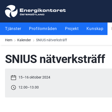
Gå till innehåll
Gå till meny
Gå till sidfot
Tjänster
Profilområden
Projekt
Kunskap
Hem
Kalender
SNIUS nätverksträff
SNIUS nätverksträff
15
–
16 oktober 2024
12.00
–
13.00