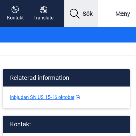
Sök
Meny
Kontakt
Translate
Relaterad information
pdf, 314.3 kB.
Inbjudan SNIUS 15-16 oktober
Kontakt