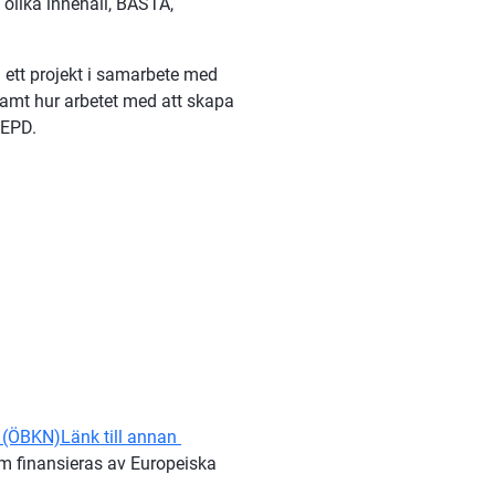
 olika innehåll, BASTA, 
tt projekt i samarbete med 
mt hur arbetet med att skapa 
 EPD.
t (ÖBKN)
Länk till annan 
k till annan webbplats.
m finansieras av Europeiska 