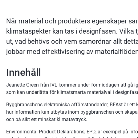
När material och produkters egenskaper samla
klimataspekter kan tas i designfasen. Vilka tj
ut, vad behövs och vem samordnar allt detta
jobbar med effektivisering av materialflöden
Innehåll
Jeanette Green från IVL kommer under förmiddagen att gå ige
som kan underlätta för klimatsmarta materialval i designfas
Byggbranschens elektroniska affärsstandarder, BEAst är ett k
hur information kan utbytas inom byggbranschen och skapa e
och på sikt ett minskat klimatavtryck.
Environmental Product Deklarations, EPD, är exempel på info