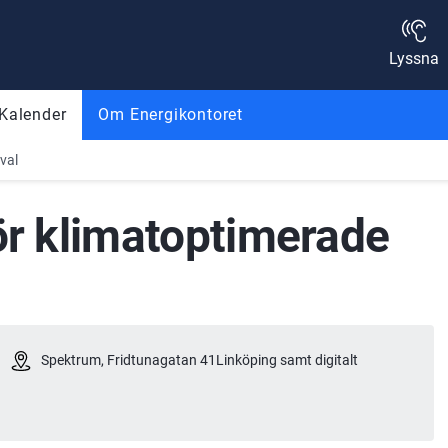
Lyssna
Kalender
Om Energikontoret
val
ör klimatoptimerade 
Spektrum, Fridtunagatan 41Linköping samt digitalt