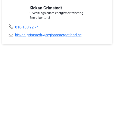
Kickan Grimstedt
Utvecklingsledare energieffektivisering
Energikontoret
Telefonnummer:
010-103 92 74
E-
kickan.grimstedt@regionostergotland.se
postadress: