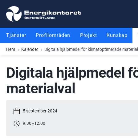
Gå till innehåll
Gå till meny
Gå till sidfot
Tjänster
Profilområden
Projekt
Kunskap
Hem
Kalender
Digitala hjälpmedel för klimatoptimerade material
Digitala hjälpmedel f
materialval
5 september 2024
9.30
–
12.00