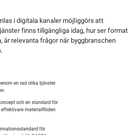
s i digitala kanaler möjliggörs att 
änster finns tillgängliga idag, hur ser format 
, är relevanta frågor när byggbranschen 
.
nom en rad olika tjänster 
en.
oncept och en standard för 
ffektivare materialflöden 
rmationsstandard för 