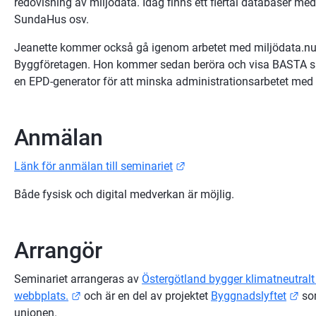
redovisning av miljödata. Idag finns ett flertal databaser med
SundaHus osv.
Jeanette kommer också gå igenom arbetet med miljödata.nu e
Byggföretagen. Hon kommer sedan beröra och visa BASTA sa
en EPD-generator för att minska administrationsarbetet med
Anmälan
Länk till annan webbplats.
Länk för anmälan till seminariet
Både fysisk och digital medverkan är möjlig.
Arrangör
Seminariet arrangeras av 
Östergötland bygger klimatneutral
Länk till annan webbplats.
Län
webbplats.
 och är en del av projektet 
Byggnadslyftet
 so
unionen.