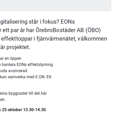
talisering står i fokus? EONs 
r ett par år har ÖrebroBostäder AB (ÖBO) 
 effekttoppar i fjärrvärmenätet, välkommen 
här projektet.
ar en öppen 
 hantera EONs effektstyrning 
juda avancerad 
 kan samverka med E.ON. Ett 
ina byggnader till det här 
ken.
n 
25 oktober 13.30-14.30
. 