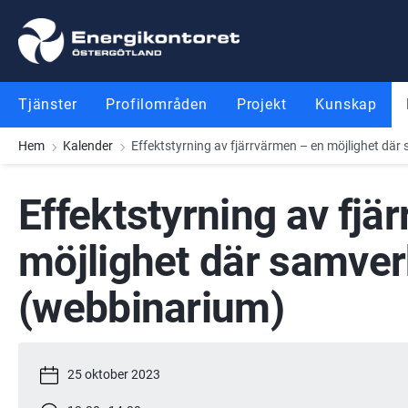
Gå till innehåll
Gå till meny
Gå till sidfot
Tjänster
Profilområden
Projekt
Kunskap
Hem
Kalender
Effektstyrning av fjärrvärmen – en möjlighet dä
Effektstyrning av fjä
möjlighet där samver
(webbinarium)
25 oktober 2023