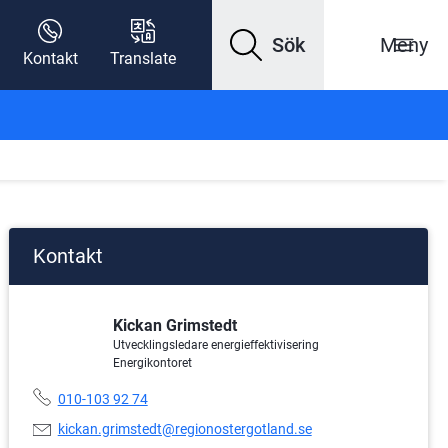
Sök
Meny
Kontakt
Translate
Kontakt
Kickan Grimstedt
Utvecklingsledare energieffektivisering
Energikontoret
Telefonnummer:
010-103 92 74
E-
kickan.grimstedt@regionostergotland.se
postadress: