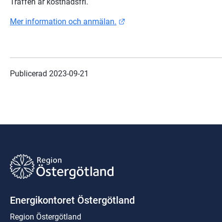
Träffen är kostnadsfri.
Länk till annan webbplats.
Mer information och anmälan.
Publicerad 
2023-09-21
Energikontoret Östergötland
Region Östergötland