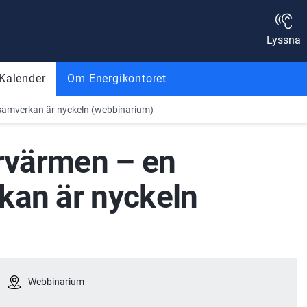
Lyssna
Kalender
Om Energikontoret
r samverkan är nyckeln (webbinarium)
rrvärmen – en 
kan är nyckeln 
Webbinarium