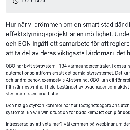
13.30
–
14.30
Hur når vi drömmen om en smart stad där digi
effektstyrningsprojekt är en möjlighet. Unde
och EON ingått ett samarbete för att reglera
att ta del av deras viktigaste lärdomar i det 
ÖBO har bytt styrsystem i 134 värmeundercentraler, i dessa h
automationsplattform ersatt det gamla styrsystemet. Det kan
och andra behov, exempelvis AI-styrning. ÖBO kan därför erb
fjärrvärmestyrning i hela beståndet av byggnader som aktivt
steg närmre en smart stad.
Den riktiga styrkan kommer när fler fastighetsägare ansluter s
systemet. En win-win-situation för både klimatet och plånbo
Intresserad av att veta mer? Välkommen på webbinarium de